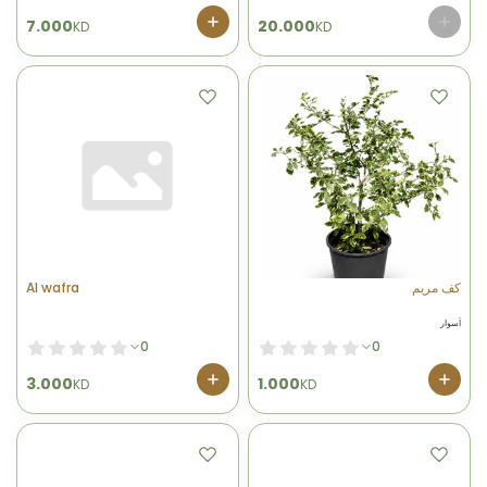
7.000
20.000
KD
KD
Al wafra
كف مريم
أسوار
0
0
3.000
1.000
KD
KD