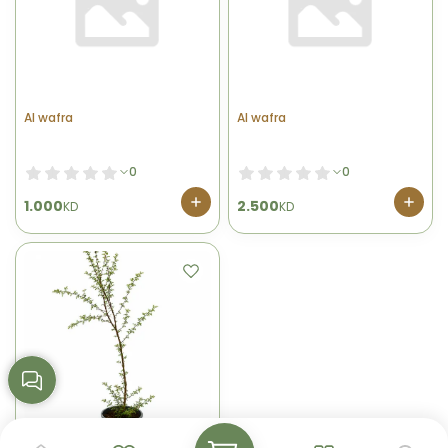
Al wafra
Al wafra
0
0
1.000
2.500
KD
KD
Al wafra